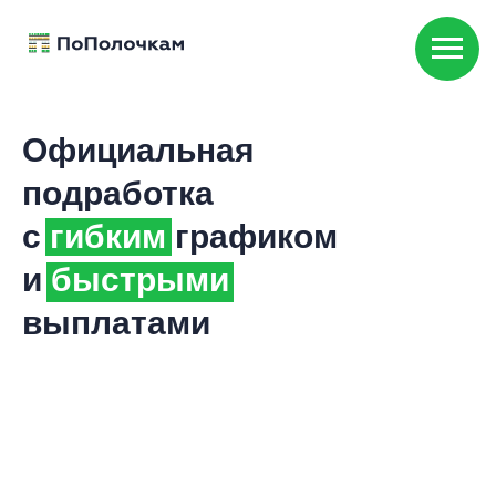
Официальная
подработка
с
гибким
графиком
и
быстрыми
выплатами